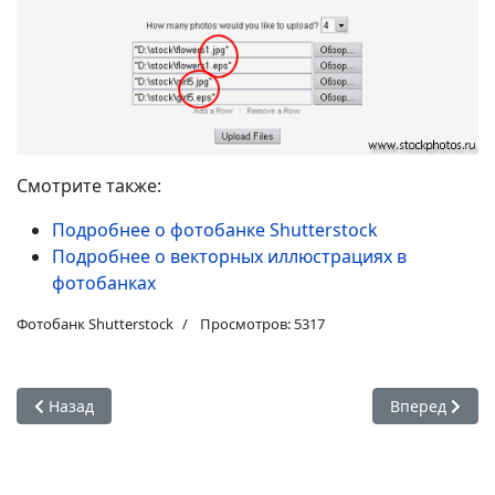
Смотрите также:
Подробнее о фотобанке Shutterstock
Подробнее о векторных иллюстрациях в
фотобанках
Фотобанк Shutterstock
Просмотров: 5317
Предыдущий: Регистрация в фотобанке Shutterstock без за
Следующий: П
Назад
Вперед