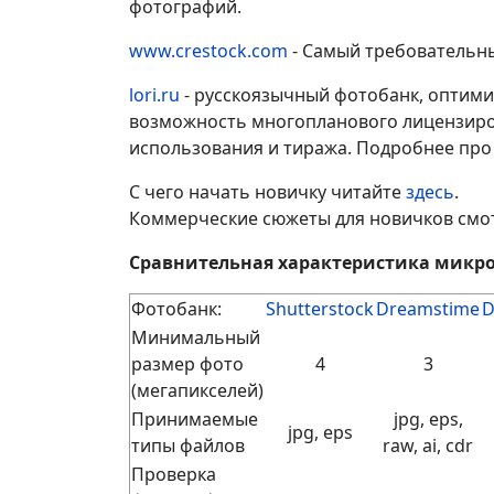
фотографий.
www.crestock.com
- Самый требовательн
lori.ru
- русскоязычный фотобанк, оптими
возможность многопланового лицензиров
использования и тиража. Подробнее пр
С чего начать новичку читайте
здесь
.
Коммерческие сюжеты для новичков см
Сравнительная характеристика микрос
Фотобанк:
Shutterstock
Dreamstime
D
Минимальный
размер фото
4
3
(мегапикселей)
Принимаемые
jpg, eps,
jpg, eps
типы файлов
raw, ai, cdr
Проверка