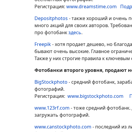
Регистрация:
www.dreamstime.com
Подр
Depositphotos
- также хороший и очень 
много акций для своих авторов. Требова
про фотобанк
здесь
.
Freepik
- хотя продает дешево, но благо
бывают очень высокие. Главное ограниче
Также у них строгие правила к ключевым 
Фотобанки второго уровня, продают н
BigStockphoto
- средний фотобанк, зара
фотографий.
Регистрация:
www.bigstockphoto.com
П
www.123rf.com
- тоже средний фотобанк.
загружать фотографий.
www.canstockphoto.com
- последний из л