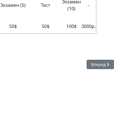
Экзамен
Экзамен (5)
Тест
-
(10)
50$
50$
100$
3000р.
 чего начать?
Следующий: Регист
Вперед