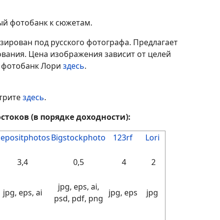
ый фотобанк к сюжетам.
зирован под русского фотографа. Предлагает
ания. Цена изображения зависит от целей
о фотобанк Лори
здесь
.
отрите
здесь
.
токов (в порядке доходности):
epositphotos
Bigstockphoto
123rf
Lori
3,4
0,5
4
2
jpg, eps, ai,
jpg, eps, ai
jpg, eps
jpg
psd, pdf, png