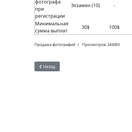
фотографа
Экзамен (10)
-
при
регистрации
Минимальная
30$
100$
сумма выплат
Продажа фотографий
Просмотров: 243083
Предыдущий: Фотобанки для начинающих. С
Назад