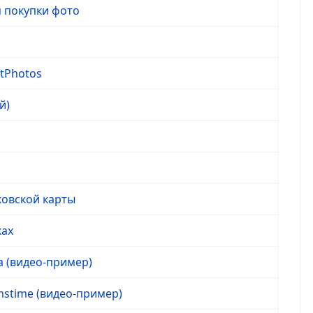
 покупки фото
tPhotos
й)
ковской карты
ках
a (видео-пример)
stime (видео-пример)