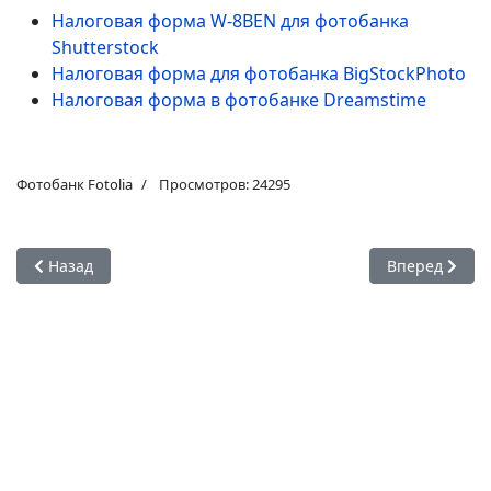
Налоговая форма W-8BEN для фотобанка
Shutterstock
Налоговая форма для фотобанка BigStockPhoto
Налоговая форма в фотобанке Dreamstime
Фотобанк Fotolia
Просмотров: 24295
Предыдущий: Как загружать фотографии в фотобанк Fotolia 
Следующий: П
Назад
Вперед