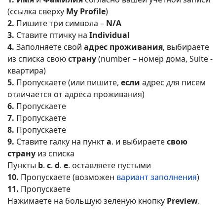
(ссылка сверху
My Profile
)
2.
Пишите три символа –
N/A
3.
Ставите птичку на
Individual
4.
Заполняете свой
адрес проживания
, выбираете
из списка свою
страну
(number – номер дома, Suite -
квартира)
5.
Пропускаете (или пишите,
если
адрес для писем
отличается от адреса проживания)
6.
Пропускаете
7.
Пропускаете
8.
Пропускаете
9.
Ставите галку на пункт
a
. и выбираете
свою
страну
из списка
Пункты
b
.
c
.
d
.
e
. оставляете пустыми
10.
Пропускаете (возможен
вариант заполнения
)
11.
Пропускаете
Нажимаете на большую зеленую кнопку
Preview
.