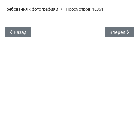
Требования к фотографиям
Просмотров: 18364
Предыдущий: Работа с фотобанками с компактными цифр
Следующий: К
Назад
Вперед