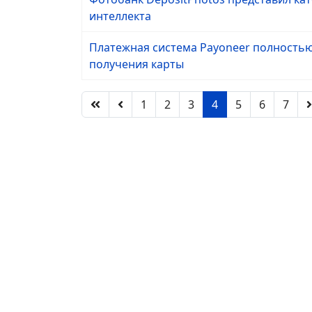
интеллекта
Платежная система Payoneer полностью
получения карты
1
2
3
4
5
6
7