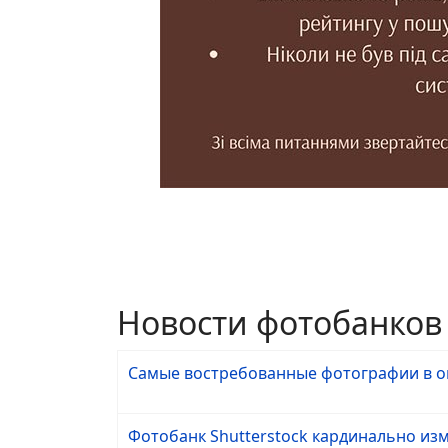
Новости фотобанков
Самые востребованные фотографии в ок
Фотобанк Shutterstock кардинально из